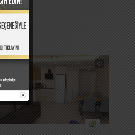
наты
9