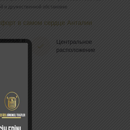
й и дружественной обстановке.
мфорт в самом сердце Анталии
менные и
Центральное
ные
расположение
аменты
ЛЬШЕ