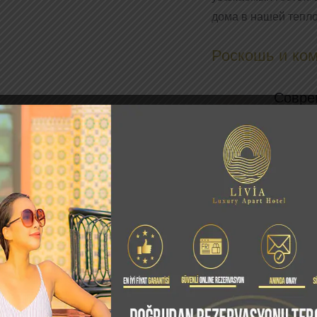
дома в нашей тепло
Роскошь и ко
Совре
стиль
апарт
УЗНАЙТЕ БО