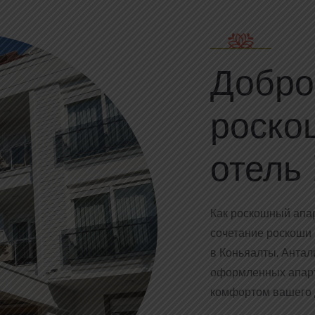
Добро
роско
отель 
Как роскошный апар
сочетание роскоши
в Коньяалты, Антал
оформленных апарт
комфортом вашего 