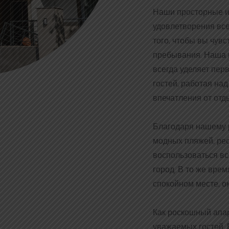
Наши просторные и
удовлетворения вс
того, чтобы вы чув
пребывания. Наша 
всегда уделяет пе
гостей, работая на
впечатления от отд
Благодаря нашему 
модных пляжей, рес
воспользоваться вс
город. В то же вре
спокойном месте, о
Как роскошный апар
уважаемых гостей. 