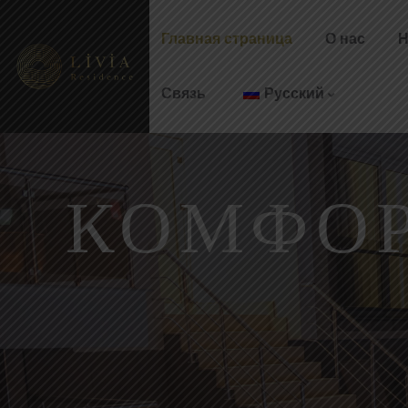
Главная страница
О нас
Н
LIVIA LUXURY APART HOTEL
Связь
Русский
КОМФОР