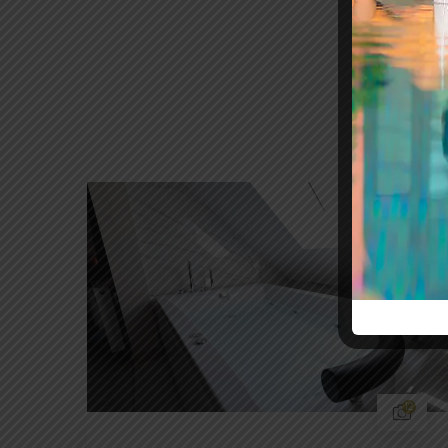
Исс
14
12