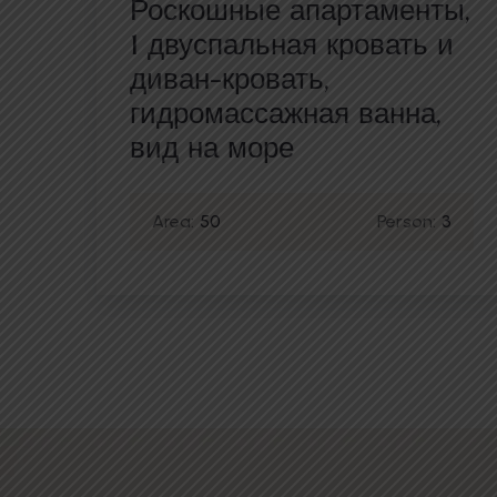
Роскошные апартаменты,
1 двуспальная кровать и
диван-кровать,
гидромассажная ванна,
вид на море
3
Area:
50
Person:
3