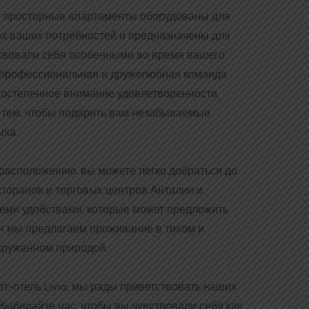
 просторные апартаменты оборудованы для
ех ваших потребностей и предназначены для
ствовали себя особенными во время вашего
профессиональная и дружелюбная команда
рвостепенное внимание удовлетворенности
д тем, чтобы подарить вам незабываемые
ыха.
расположению, вы можете легко добраться до
торанов и торговых центров Анталии и
еми удобствами, которые может предложить
мя мы предлагаем проживание в тихом и
круженном природой.
т-отель Livia, мы рады приветствовать наших
Выбирайте нас, чтобы вы чувствовали себя как