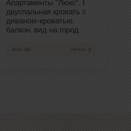
Апартаменты "Люкс", 1
Ап
двуспальная кровать с
дв
диваном-кроватью,
ди
балкон, вид на город
го
Area:
60
Person:
2