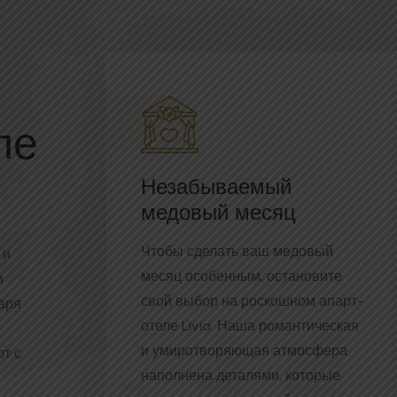
ле
и
Незабываемый
медовый месяц
Чтобы сделать ваш медовый
 и
месяц особенным, остановите
м
свой выбор на роскошном апарт-
аря
отеле Livia. Наша романтическая
и умиротворяющая атмосфера
т с
наполнена деталями, которые