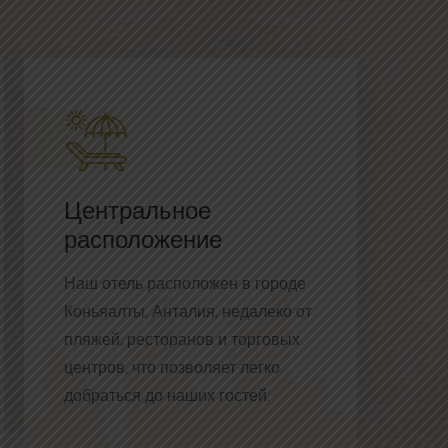
Центральное
расположение
Наш отель расположен в городе
Коньяалты, Анталия, недалеко от
пляжей, ресторанов и торговых
центров, что позволяет легко
добраться до наших гостей.