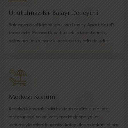
Unutulmaz Bir Balayı Deneyimi
Balayınızı özel kılmak için Livia Luxury Apart Hotel'i
tercih edin. Romantik ve huzurlu atmosferimiz,
balayınızı unutulmaz kılacak detaylarla doludur.
Merkezi Konum
Antalya Konyaaltı'nda bulunan otelimiz, plajlara,
restoranlara ve alışveriş merkezlerine yakın
konumuyla misafirlerimize kolay ulaşım imkanı sunar.