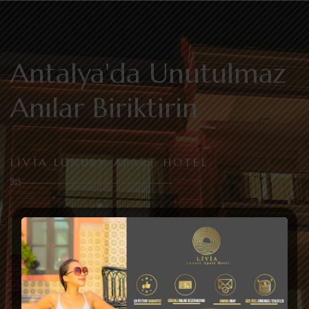
Antalya'da Unutulmaz
Anılar Biriktirin
LIVIA LUXURY APART HOTEL
DAHA FAZLASINI KEŞFET