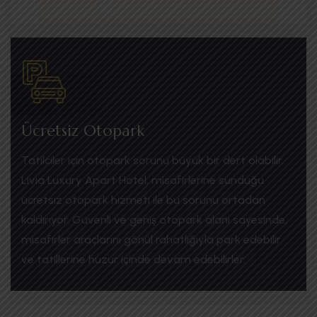
Ücretsiz Otopark
Tatilciler için otopark sorunu büyük bir dert olabilir.
Livia Luxury Apart Hotel, misafirlerine sunduğu
ücretsiz otopark hizmeti ile bu sorunu ortadan
kaldırıyor. Güvenli ve geniş otopark alanı sayesinde,
misafirler araçlarını gönül rahatlığıyla park edebilir
ve tatillerine huzur içinde devam edebilirler.