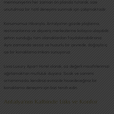
memnuniyetini her zaman ön planda tutarak, size
unutulmaz bir tatil deneyimi sunmak için çalışmaktadır.
Konumumuz itibarıyla, Antalya'nın gözde plajlarına,
restoranlarına ve alışveriş merkezlerine kolayca ulaşabilir,
şehrin sunduğu tüm olanaklardan faydalanabilirsiniz.
Aynı zamanda sessiz ve huzurlu bir çevrede, doğayla iç
içe bir konaklama imkanı sunuyoruz.
Livia Luxury Apart Hotel olarak, siz değerli misafirlerimizi
ağırlamaktan mutluluk duyarız. Sıcak ve samimi
ortamımızda, kendinizi evinizde hissedeceğiniz bir
konaklama deneyimi için bizi tercih edin.
Antalya'nın Kalbinde Lüks ve Konfor