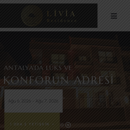
ANTALYA'DA LÜKS VE
KONFORUN ADRESI
LIVIA LUXURY APART HOTEL
1 ODA
2 YETIŞKIN