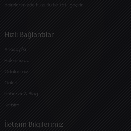
dairelerimizde huzurlu bir tatil geçirin.
Hızlı Bağlantılar
Anasayfa
Hakkımızda
Odalarımız
Galeri
Haberler & Blog
İletişim
İletişim Bilgilerimiz