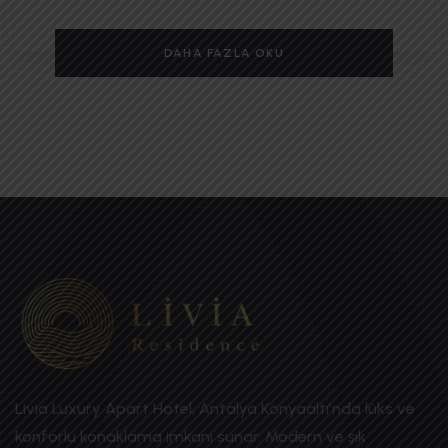
DAHA FAZLA OKU
Livia Luxury Apart Hotel, Antalya Konyaaltı’nda lüks ve
konforlu konaklama imkanı sunar. Modern ve şık