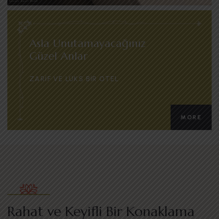
Asla Unutamayacağınız
Güzel Anlar
ZARIF VE LÜKS BIR OTEL
MORE
Rahat ve Keyifli Bir Konaklama