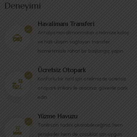
Deneyimi
Havalimanı Transferi
Antalya Havalimanı'ndan otelimize kolay
ve hızlı ulaşım sağlayan transfer
hizmetimizle rahat bir başlangıç yapın.
Ücretsiz Otopark
Konforlu bir tatil için otelimizde ücretsiz
otopark imkanı ile aracınızı güvenle park
edin.
Yüzme Havuzu
Tatilinizin tadını çıkarabileceğiniz, hem
yetişkinler hem de çocuklar için uygun