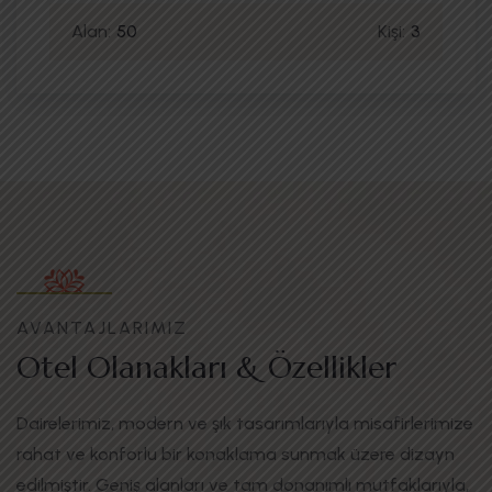
Alan:
50
Kişi:
3
AVANTAJLARIMIZ
Otel Olanakları & Özellikler
Dairelerimiz, modern ve şık tasarımlarıyla misafirlerimize
rahat ve konforlu bir konaklama sunmak üzere dizayn
edilmiştir. Geniş alanları ve tam donanımlı mutfaklarıyla,