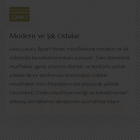
Modern ve Şık Odalar
Livia Luxury Apart Hotel, misafirlerine modern ve şık
odalarda konaklama imkanı sunuyor. Tam donanımlı
mutfaklar, geniş oturma alanları ve konforlu yatak
odaları ile ev konforunu aratmayan odalar,
misafirlerin tüm ihtiyaçlarını karşılayacak şekilde
tasarlandı. Otelin misafirperverliği ve kaliteli hizmet
anlayışı, konaklama deneyimini unutulmaz kılıyor.