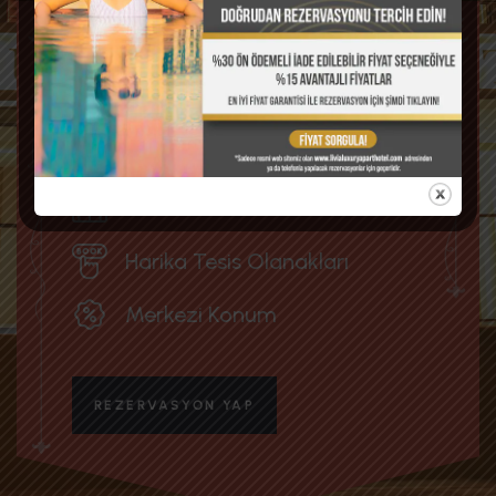
7/24 Oda
Hizmetler
Modern ve Donanımlı Daireler
Harika Tesis Olanakları
Merkezi Konum
REZERVASYON YAP