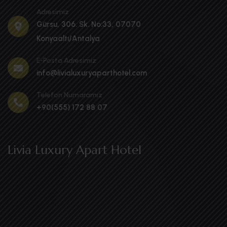
Adresimiz
Gürsu, 306. Sk. No:33, 07070
Konyaaltı/Antalya
E-Posta Adresimiz
info@livialuxuryaparthotel.com
Telefon Numaramız
+90(555) 172 88 07
Livia Luxury Apart Hotel